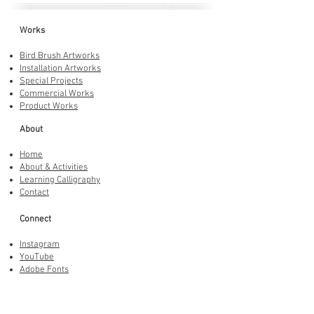
Works
Bird Brush Artworks
Installation Artworks
Special Projects
Commercial Works
Product Works
About
Home
About & Activities
Learning Calligraphy
Contact
Connect
Instagram
YouTube
Adobe Fonts
LINE Stickers