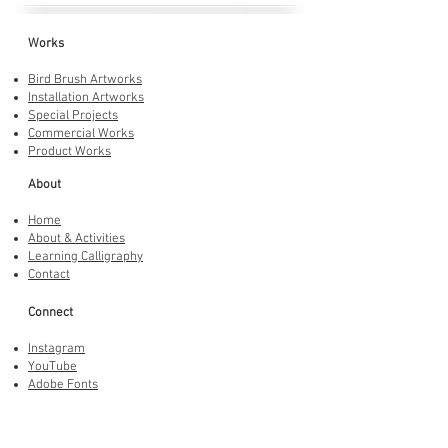
Works
Bird Brush Artworks
Installation Artworks
Special Projects
Commercial Works
Product Works
About
Home
About & Activities
Learning Calligraphy
Contact
Connect
Instagram
YouTube
Adobe Fonts
LINE Stickers