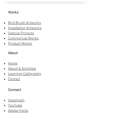
Works
Bird Brush Artworks
Installation Artworks
Special Projects
Commercial Works
Product Works
About
Home
About & Activities
Learning Calligraphy
Contact
Connect
Instagram
YouTube
Adobe Fonts
LINE Stickers