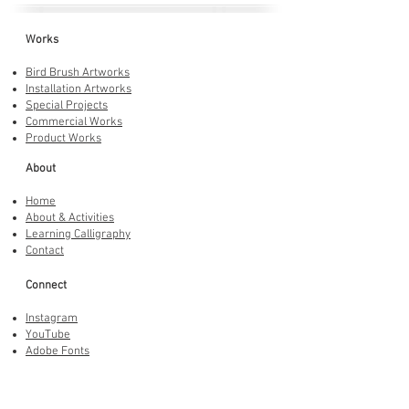
Works
Bird Brush Artworks
Installation Artworks
Special Projects
Commercial Works
Product Works
About
Home
About & Activities
Learning Calligraphy
Contact
Connect
Instagram
YouTube
Adobe Fonts
LINE Stickers