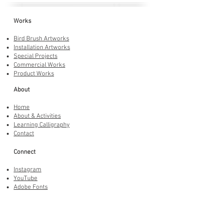
Works
Bird Brush Artworks
Installation Artworks
Special Projects
Commercial Works
Product Works
About
Home
About & Activities
Learning Calligraphy
Contact
Connect
Instagram
YouTube
Adobe Fonts
LINE Stickers