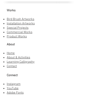
Works
Bird Brush Artworks
Installation Artworks
Special Projects
Commercial Works
Product Works
About
Home
About & Activities
Learning Calligraphy
Contact
Connect
Instagram
YouTube
Adobe Fonts
LINE Stickers