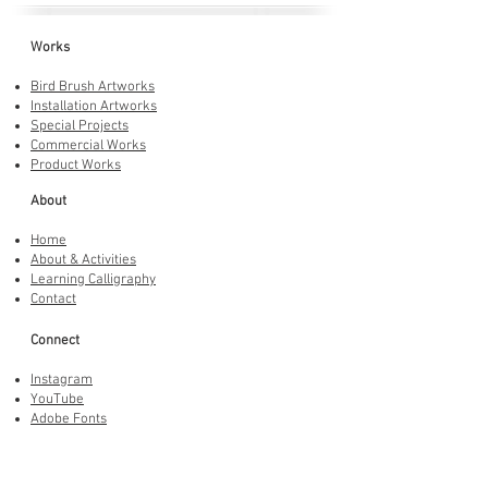
Works
Bird Brush Artworks
Installation Artworks
Special Projects
Commercial Works
Product Works
About
Home
About & Activities
Learning Calligraphy
Contact
Connect
Instagram
YouTube
Adobe Fonts
LINE Stickers