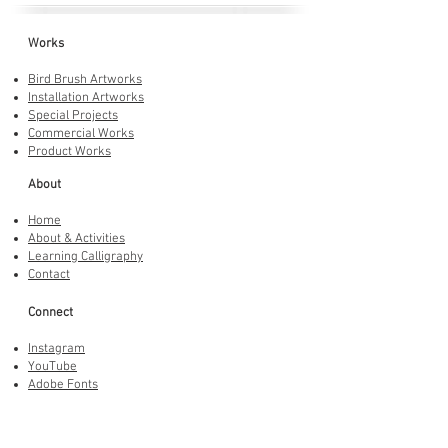
Works
Bird Brush Artworks
Installation Artworks
Special Projects
Commercial Works
Product Works
About
Home
About & Activities
Learning Calligraphy
Contact
Connect
Instagram
YouTube
Adobe Fonts
LINE Stickers