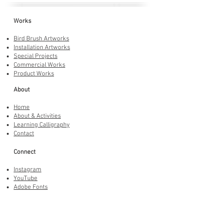
Works
Bird Brush Artworks
Installation Artworks
Special Projects
Commercial Works
Product Works
About
Home
About & Activities
Learning Calligraphy
Contact
Connect
Instagram
YouTube
Adobe Fonts
LINE Stickers