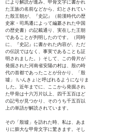
により解読が進み、甲骨文字に書かれ
た王族の名前などから、幻とされてい
た殷王朝が、『史記』（前漢時代の歴
史家・司馬遷によって編纂された中国
の歴史書）の記載通り、実在した王朝
であることが判明したのです。（同時
に、『史記』に書かれた内容が、ただ
の伝説ではなく、事実であることも証
明されました。）そして、この骨片が
発掘された河南省安陽の村は、殷の時
代の首都であったことが分かり、「殷
墟」 (いんきょ)と呼ばれるようになりま
した。近年までに、ここから発掘され
た甲骨は十六万片以上、四千五百ほど
の記号が見つかり、そのうち千五百以
上の単語が解読されています。
その「殷墟」を訪れた時、私は、あま
りに膨大な甲骨文字に驚きます。そし