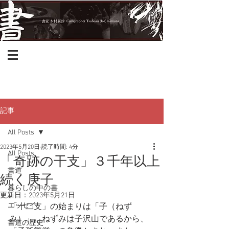
記事
All Posts
2023年5月20日
読了時間: 4分
All Posts
「奇跡の干支」３千年以上
書道
続く庚子
暮らしの中の書
更新日：
2023年5月21日
エッセイ
「十二支」の始まりは「子（ねず
み）」。ねずみは子沢山であるから、
書道の歴史