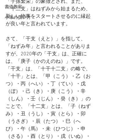
「子孫繁栄」の象徴とされ、また、
書道教室
「十二支」はねずみから始まるため、
新しい物事をスタートさせるのに縁起
小筆の扱い方
が良い年と言われています。
さて、「干支（えと）」を指して、
「ねずみ年」と言われることがありま
すが、2020年の「干支」は、正確に
は、「庚子（かのえのね）」です。
「干支」は、「十干十二支」の略で、
「十干」とは、「甲（こう）・乙（お
つ）・丙（へい）・丁（てい）・戊
（ぼ）・己（き）・庚（こう）・辛
（しん）・壬（じん）・癸（き）」の
ことで、「十二支」とは、「子（ねず
み）・丑（うし）・寅（とら）・卯
（うさぎ）・辰（たつ）・巳（へ
び）・午（馬）・未（ひつじ）・申
（さる）・酉（とり）・戌（いぬ）・