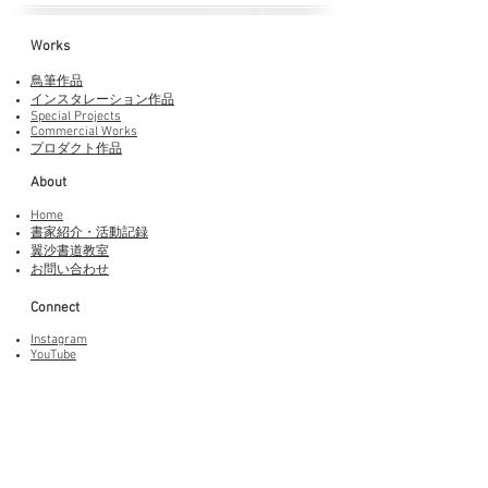
Works​
鳥筆作品
インスタレーション作品
Special Projects
Commercial Works
プロダクト作品
About
Home
書家紹介・活動記録
​翼沙書道教室
お問い合わせ
Connect
Instagram
YouTube
Adobe Fonts
LINEスタンプ