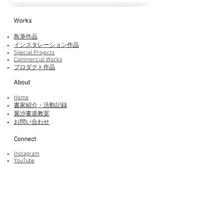
Works​
鳥筆作品
インスタレーション作品
Special Projects
Commercial Works
プロダクト作品
About
Home
書家紹介・活動記録
​翼沙書道教室
お問い合わせ
Connect
Instagram
YouTube
Adobe Fonts
LINEスタンプ