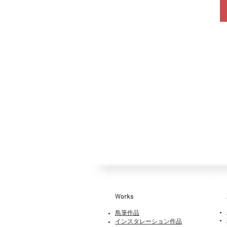
Works​
鳥筆作品
インスタレーション作品