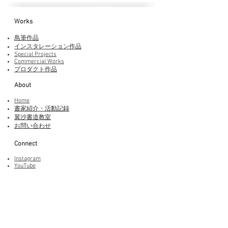
Works​
鳥筆作品
インスタレーション作品
Special Projects
Commercial Works
プロダクト作品
About
Home
書家紹介・活動記録
​翼沙書道教室
お問い合わせ
Connect
Instagram
YouTube
Adobe Fonts
LINEスタンプ