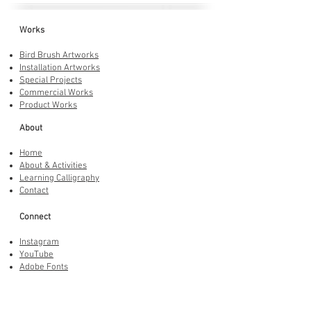
Works
Bird Brush Artworks
Installation Artworks
Special Projects
Commercial Works
Product Works
About
Home
About & Activities
Learning Calligraphy
Contact
Connect
Instagram
YouTube
Adobe Fonts
LINE Stickers