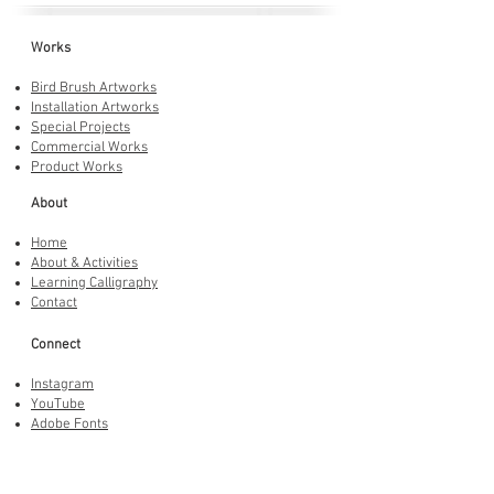
Works
Bird Brush Artworks
Installation Artworks
Special Projects
Commercial Works
Product Works
About
Home
About & Activities
Learning Calligraphy
Contact
Connect
Instagram
YouTube
Adobe Fonts
LINE Stickers