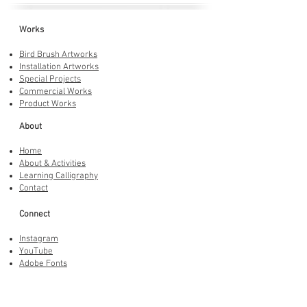
Works
Bird Brush Artworks
Installation Artworks
Special Projects
Commercial Works
Product Works
About
Home
About & Activities
Learning Calligraphy
Contact
Connect
Instagram
YouTube
Adobe Fonts
LINE Stickers