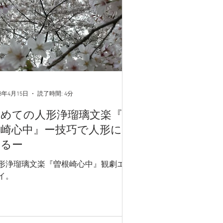
23年4月15日
読了時間: 4分
初めての人形浄瑠璃文楽『曽
根崎心中』ー技巧で人形に命
宿るー
形浄瑠璃文楽『曽根崎心中』観劇エッ
イ。