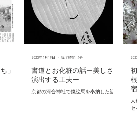
2023年4月19日
読了時間: 4分
20
たち」困
書道とお化粧の話ー美しさ
演出する工夫ー
京都の河合神社で鏡絵馬を奉納した話。
人
セ