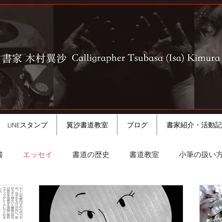
LINEスタンプ
翼沙書道教室
ブログ
書家紹介・活動記
書
エッセイ
書道の歴史
書道教室
小筆の扱い