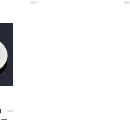
I ー
にー